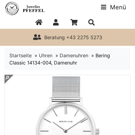
Menü
Beratung +43 2275 5273
Startseite
»
Uhren
»
Damenuhren
»
Bering
Classic 14134-004, Damenuhr