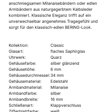
anschmiegsamen Milanaisebändern oder edlen
Armbändern aus naturgegerbtem Kalbsleder
kombiniert. Klassische Eleganz trifft auf ein
unverwechselbar angenehmes Tragegefühl und
sorgt für den klassisch-edlen BERING-Look.
Kollektion:
Classic
Glasart:
flaches Saphirglas
Uhrwerk:
Quarz
Gehäusefarbe:
silber glänzend
Gehäusehöhe:
6 mm
Gehäusedurchmesser:
34 mm
Gehäusematerial:
Edelstahl
Armbandmaterial:
Milanaise
Armbandfarbe:
silber
Armbandbreite:
16 mm
Schließenart:
Klappverschluss
Zifferblattfarbe:
weiß