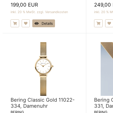
199,00 EUR
249,00
inkl. 20 % MwSt. zzgl.
Versandkosten
inkl. 20 % M
Details
Bering Classic Gold 11022-
Bering 
334, Damenuhr
331, D
BERING
BERING