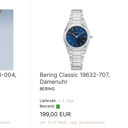
6-004,
Bering Classic 19632-707,
Damenuhr
BERING
Lieferzeit:
3-4 Tage
Bestand:
199,00 EUR
kosten
inkl. 20 % MwSt. zzgl.
Versandkosten