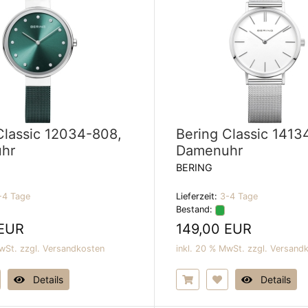
Classic 12034-808,
Bering Classic 1413
hr
Damenuhr
BERING
-4 Tage
Lieferzeit:
3-4 Tage
Bestand:
 EUR
149,00 EUR
wSt. zzgl.
Versandkosten
inkl. 20 % MwSt. zzgl.
Versand
Details
Details