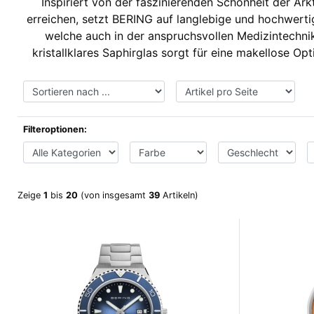
Inspiriert von der faszinierenden Schönheit der Ark
erreichen, setzt BERING auf langlebige und hochwertig
welche auch in der anspruchsvollen Medizintechni
kristallklares Saphirglas sorgt für eine makellose Op
Filteroptionen:
Zeige
1
bis
20
(von insgesamt
39
Artikeln)