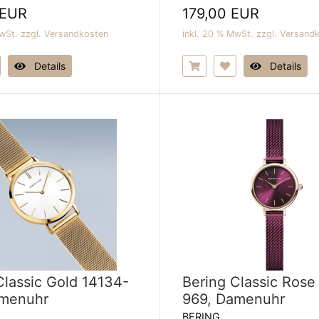
 EUR
179,00 EUR
wSt. zzgl.
Versandkosten
inkl. 20 % MwSt. zzgl.
Versand
Details
Details
Classic Gold 14134-
Bering Classic Rose
amenuhr
969, Damenuhr
BERING