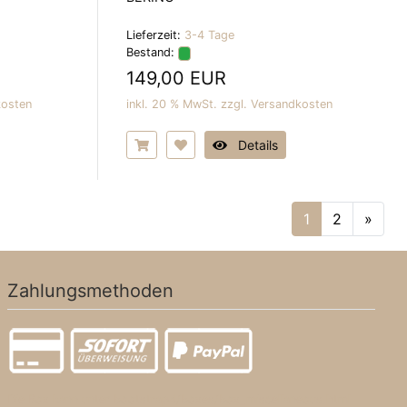
Lieferzeit:
3-4 Tage
Bestand:
149,00 EUR
kosten
inkl. 20 % MwSt. zzgl.
Versandkosten
Details
1
2
»
Zahlungsmethoden
Die Box kann unter bootstrap4/boxes/box_miscellaneous.html