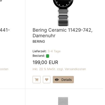
9441-
Bering Ceramic 11429-742,
Damenuhr
BERING
Lieferzeit:
3-4 Tage
Bestand:
199,00 EUR
kosten
inkl. 20 % MwSt. zzgl.
Versandkosten
Details