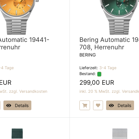
Automatic 19441-
Bering Automatic 1
rrenuhr
708, Herrenuhr
BERING
-4 Tage
Lieferzeit:
3-4 Tage
Bestand:
 EUR
299,00 EUR
wSt. zzgl.
Versandkosten
inkl. 20 % MwSt. zzgl.
Versand
Details
Details