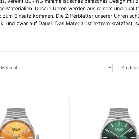
tis, vereint BERING minimalistisches dänisches Design mit 
e Materialien. Unsere Uhren werden aus reinem und qualitat
k zum Einsatz kommen. Die Zifferblätter unserer Uhren sch
tik, und zwar auf Dauer: Das Material ist extrem kratzfest,