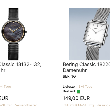
Classic 18132-132,
Bering Classic 1822
hr
Damenuhr
BERING
-4 Tage
Lieferzeit:
3-4 Tage
Bestand:
 EUR
149,00 EUR
wSt. zzgl.
Versandkosten
inkl. 20 % MwSt. zzgl.
Versand