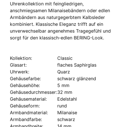
Uhrenkollektion mit feingliedrigen,
anschmiegsamen Milanaisebändern oder edlen
Armbändern aus naturgegerbtem Kalbsleder
kombiniert. Klassische Eleganz trifft auf ein
unverwechselbar angenehmes Tragegefühl und
sorgt für den klassisch-edlen BERING-Look.
Kollektion:
Classic
Glasart:
flaches Saphirglas
Uhrwerk:
Quarz
Gehäusefarbe:
schwarz glänzend
Gehäusehöhe:
5 mm
Gehäusedurchmesser:
32 mm
Gehäusematerial:
Edelstahl
Gehäuseform:
rund
Armbandmaterial:
Milanaise
Armbandfarbe:
schwarz
Armbandbreite:
14 mm