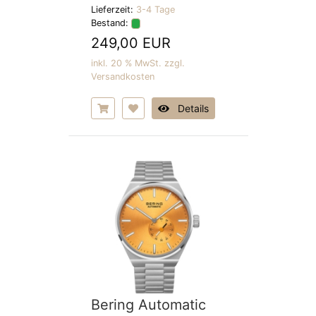
Lieferzeit:
3-4 Tage
Bestand:
249,00 EUR
inkl. 20 % MwSt. zzgl.
Versandkosten
Details
Bering Automatic