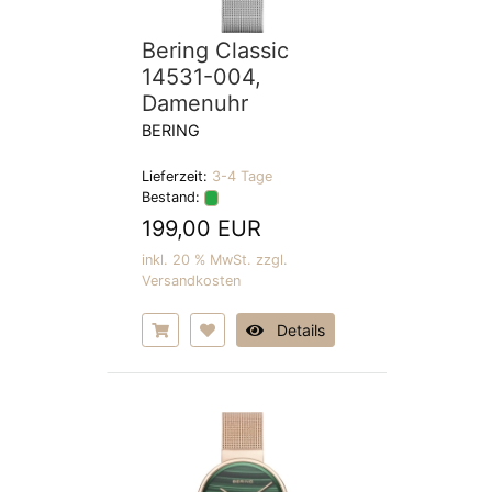
Bering Classic
14531-004,
Damenuhr
BERING
Lieferzeit:
3-4 Tage
Bestand:
199,00 EUR
inkl. 20 % MwSt. zzgl.
Versandkosten
Details