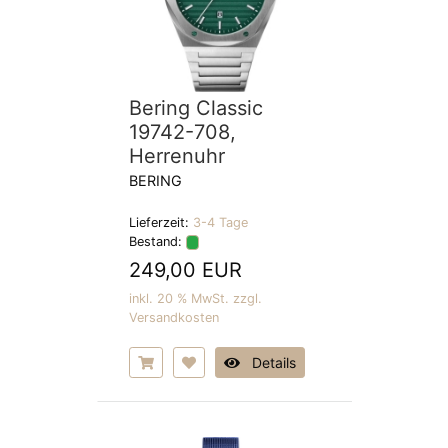
Bering Classic
19742-708,
Herrenuhr
BERING
Lieferzeit:
3-4 Tage
Bestand:
249,00 EUR
inkl. 20 % MwSt. zzgl.
Versandkosten
Details